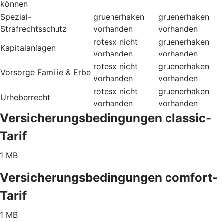
können
Spezial-
gruenerhaken
gruenerhaken
Strafrechtsschutz
vorhanden
vorhanden
rotesx
nicht
gruenerhaken
Kapitalanlagen
vorhanden
vorhanden
rotesx
nicht
gruenerhaken
Vorsorge Familie & Erbe
vorhanden
vorhanden
rotesx
nicht
gruenerhaken
Urheberrecht
vorhanden
vorhanden
Versicherungsbedingungen classic-
Tarif
1 MB
Versicherungsbedingungen comfort-
Tarif
1 MB