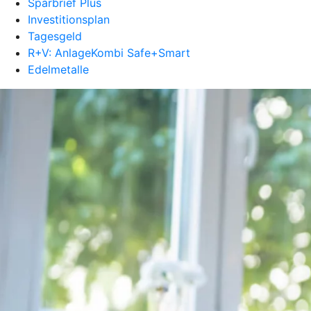
Sparbrief Plus
Investitionsplan
Tagesgeld
R+V: AnlageKombi Safe+Smart
Edelmetalle