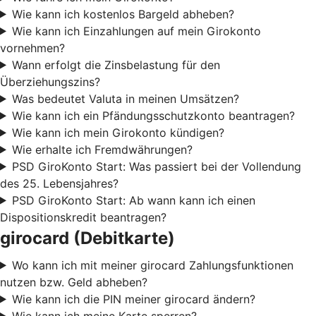
Wie kann ich kostenlos Bargeld abheben?
Wie kann ich Einzahlungen auf mein Girokonto
vornehmen?
Wann erfolgt die Zinsbelastung für den
Überziehungszins?
Was bedeutet Valuta in meinen Umsätzen?
Wie kann ich ein Pfändungsschutzkonto beantragen?
Wie kann ich mein Girokonto kündigen?
Wie erhalte ich Fremdwährungen?
PSD GiroKonto Start: Was passiert bei der Vollendung
des 25. Lebensjahres?
PSD GiroKonto Start: Ab wann kann ich einen
Dispositionskredit beantragen?
girocard (Debitkarte)
Wo kann ich mit meiner girocard Zahlungsfunktionen
nutzen bzw. Geld abheben?
Wie kann ich die PIN meiner girocard ändern?
Wie kann ich meine Karte sperren?