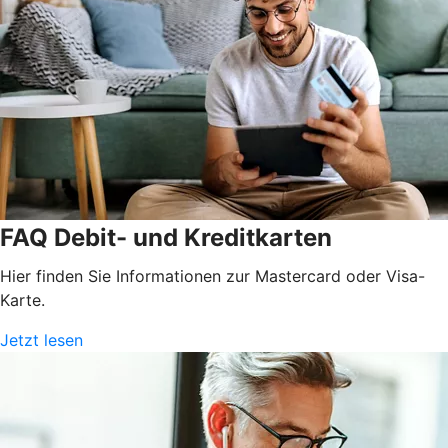
FAQ Debit- und Kreditkarten
Hier finden Sie Informationen zur Mastercard oder Visa-
Karte.
Jetzt lesen