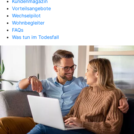
Kundenmagazin
Vorteilsangebote
Wechselpilot
Wohnbegleiter
FAQs
Was tun im Todesfall