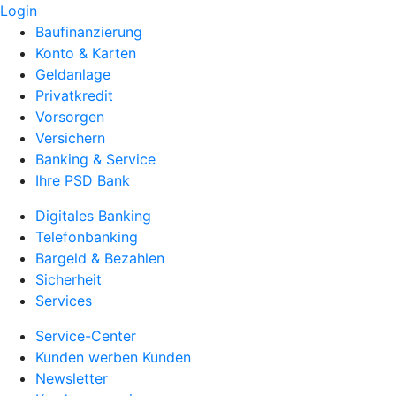
Login
Baufinanzierung
Konto & Karten
Geldanlage
Privatkredit
Vorsorgen
Versichern
Banking & Service
Ihre PSD Bank
Digitales Banking
Telefonbanking
Bargeld & Bezahlen
Sicherheit
Services
Service-Center
Kunden werben Kunden
Newsletter