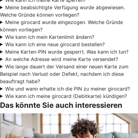
Meine beabsichtigte Verfügung wurde abgewiesen.
Welche Gründe können vorliegen?
Meine girocard wurde eingezogen. Welche Gründe
können vorliegen?
Wie kann ich mein Kartenlimit ändern?
Wie kann ich eine neue girocard bestellen?
Meine Karten-PIN wurde gesperrt. Was kann ich tun?
An welche Adresse wird meine Karte versendet?
Wie lange dauert der Versand einer neuen Karte zum
Beispiel nach Verlust oder Defekt, nachdem ich diese
beauftragt habe?
Wie und wann erhalte ich die PIN zu meiner girocard?
Wie kann ich meine girocard (Debitkarte) kündigen?
Das könnte Sie auch interessieren