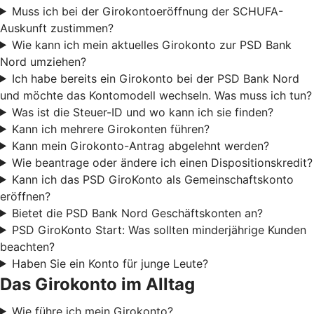
Muss ich bei der Girokontoeröffnung der SCHUFA-
Auskunft zustimmen?
Wie kann ich mein aktuelles Girokonto zur PSD Bank
Nord umziehen?
Ich habe bereits ein Girokonto bei der PSD Bank Nord
und möchte das Kontomodell wechseln. Was muss ich tun?
Was ist die Steuer-ID und wo kann ich sie finden?
Kann ich mehrere Girokonten führen?
Kann mein Girokonto-Antrag abgelehnt werden?
Wie beantrage oder ändere ich einen Dispositionskredit?
Kann ich das PSD GiroKonto als Gemeinschaftskonto
eröffnen?
Bietet die PSD Bank Nord Geschäftskonten an?
PSD GiroKonto Start: Was sollten minderjährige Kunden
beachten?
Haben Sie ein Konto für junge Leute?
Das Girokonto im Alltag
Wie führe ich mein Girokonto?