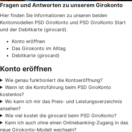
Fragen und Antworten zu unserem Girokonto
Hier finden Sie Informationen zu unseren beiden
Kontomodellen PSD GiroKonto und PSD GiroKonto Start
und der Debitkarte (girocard).
Konto eröffnen
Das Girokonto im Alltag
Debitkarte (girocard)
Konto eröffnen
Wie genau funktioniert die Kontoeröffnung?
Wann ist die Kontoführung beim PSD GiroKonto
kostenlos?
Wo kann ich mir das Preis- und Leistungsverzeichnis
ansehen?
Wie viel kostet die girocard beim PSD GiroKonto?
Kann ich auch ohne einen Onlinebanking-Zugang in das
neue Girokonto-Modell wechseln?