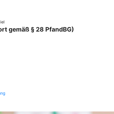
iel
port gemäß § 28 PfandBG)
ung