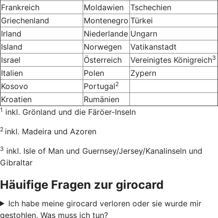
Frankreich
Moldawien
Tschechien
Griechenland
Montenegro
Türkei
Irland
Niederlande
Ungarn
Island
Norwegen
Vatikanstadt
3
Israel
Österreich
Vereinigtes Königreich
Italien
Polen
Zypern
2
Kosovo
Portugal
Kroatien
Rumänien
1
inkl. Grönland und die Färöer-Inseln
2
inkl. Madeira und Azoren
3
inkl. Isle of Man und Guernsey/Jersey/Kanalinseln und
Gibraltar
Häuifige Fragen zur girocard
Ich habe meine girocard verloren oder sie wurde mir
gestohlen. Was muss ich tun?