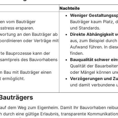
Nachteile
Weniger Gestaltungss
den vom Bauträger
Bauträger kaum Platz, d
nsstress ersparen.
und Standards.
ntwortung an den Bauträger ab
Direkte Abhängigkeit 
ordinieren oder Verträge mit
aus, zum Beispiel durc
Aufwand führen. In dies
rte Bauprozesse kann der
finden.
Gesamtpreis des Bauvorhabens
Bauqualität schwer ein
Qualität der Bauarbeiten
im Bau mit Bauträger einen
oder Mängel können une
t ermöglicht.
Verzögerungen und Zu
und damit verbundene u
 Bauträgers
t auf dem Weg zum Eigenheim. Damit Ihr Bauvorhaben reibungs
ich durch eine gültige Erlaubnis, transparente Kommunikati